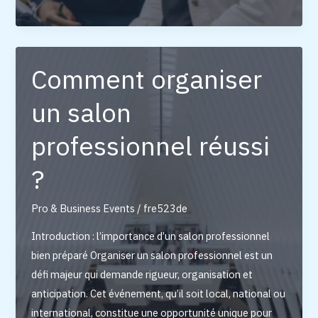
:
7
astuces
pour
Comment organiser
captiver
un salon
votre
audience
professionnel réussi
?
Pro & Business Events
/
fre523de
Introduction : l’importance d’un salon professionnel
bien préparé Organiser un salon professionnel est un
défi majeur qui demande rigueur, organisation et
anticipation. Cet événement, qu’il soit local, national ou
international, constitue une opportunité unique pour