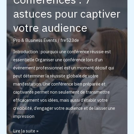
réussi
astuces pour captiver
?
votre audience
Pro & Business Events
/
fre523de
Introduction : pourquoi une conférence réussie est
essentielle Organiser une conférence lors d’un
événement professionnel est un moment décisif qui
peut déterminer la réussite globale de votre
manifestation. Une conférence bien préparée et
captivante permet non seulement de transmettre
efficacement vos idées, mais aussi d’établir votre
crédibilité, d’engager votre audience et de laisser une
impression
Conférences
Lire la suite »