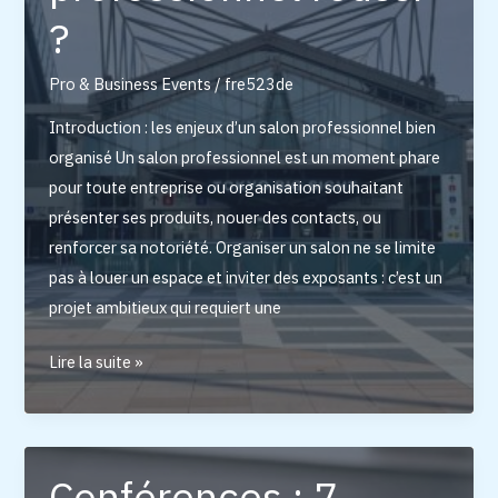
?
Pro & Business Events
/
fre523de
Introduction : les enjeux d’un salon professionnel bien
organisé Un salon professionnel est un moment phare
pour toute entreprise ou organisation souhaitant
présenter ses produits, nouer des contacts, ou
renforcer sa notoriété. Organiser un salon ne se limite
pas à louer un espace et inviter des exposants : c’est un
projet ambitieux qui requiert une
Comment
Lire la suite »
organiser
un
salon
professionnel
Conférences : 7