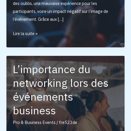
des oublis, une mauvaise expérience pour les
participants, voire un impact négatif sur l’image de
l’événement. Grâce aux […]
Les
Lire la suite »
meilleurs
outils
pour
gérer
L’importance du
les
networking lors des
inscriptions
à
événements
un
séminaire
business
Pro & Business Events
/
fre523de