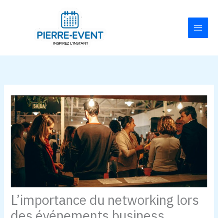
Aller
Main
au
Men
contenu
L’importance du networking lors
des événements business