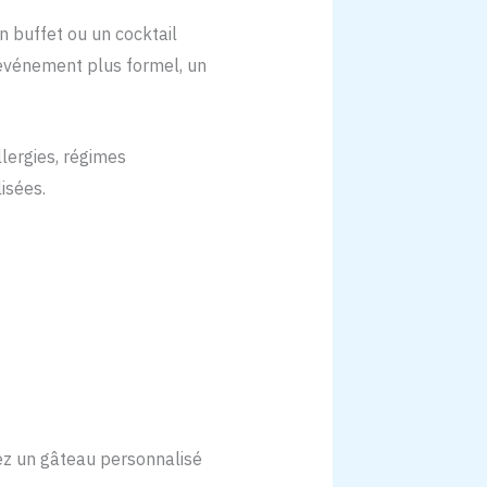
n buffet ou un cocktail
n événement plus formel, un
llergies, régimes
isées.
sez un gâteau personnalisé